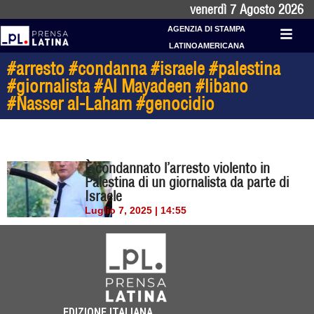
venerdì 7 Agosto 2026
AGENZIA DI STAMPA
LATINOAMERICANA
#arresto #condanna #israele #palestina
#giornalista #Al Mayadeen #libano
#Nasser al-Laham #genocidio
È condannato l’arresto violento in
Palestina di un giornalista da parte di
Israele
Luglio 7, 2025 | 14:55
EDIZIONE ITALIANA