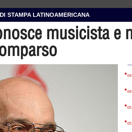
 DI STAMPA LATINOAMERICANA
conosce musicista e 
comparso
.
09
.
09
.
05
.
05