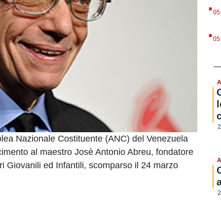
.
05
.
05
A
l
2
blea Nazionale Costituente (ANC) del Venezuela
cimento al maestro Josè Antonio Abreu, fondatore
A
 Giovanili ed Infantili, scomparso il 24 marzo
2