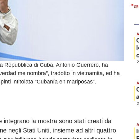
.
05
A
l
2
la Repubblica di Cuba, Antonio Guerrero, ha
a verdad me nombra”, tradotto in vietnamita, ed ha
pinti intitolata “Cubanía en mariposas”.
A
2
he integrano la mostra sono stati creati da
A
e negli Stati Uniti, insieme ad altri quattro