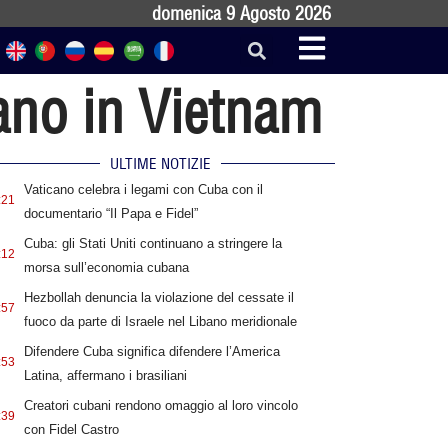
domenica 9 Agosto 2026
lano in Vietnam
ULTIME NOTIZIE
Vaticano celebra i legami con Cuba con il
:21
documentario “Il Papa e Fidel”
Cuba: gli Stati Uniti continuano a stringere la
:12
morsa sull’economia cubana
Hezbollah denuncia la violazione del cessate il
:57
fuoco da parte di Israele nel Libano meridionale
Difendere Cuba significa difendere l’America
:53
Latina, affermano i brasiliani
Creatori cubani rendono omaggio al loro vincolo
:39
con Fidel Castro