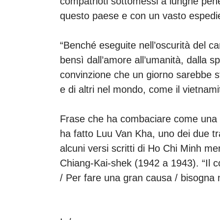
compatrioti sottomessi a lunghe pene 
questo paese e con un vasto espediente
“Benché eseguite nell’oscurità del c
bensì dall’amore all’umanità, dalla s
convinzione che un giorno sarebbe st
e di altri nel mondo, come il vietnam
Frase che ha combaciare come una s
ha fatto Luu Van Kha, uno dei due tr
alcuni versi scritti di Ho Chi Minh me
Chiang-Kai-shek (1942 a 1943). “Il corp
/ Per fare una gran causa / bisogna me