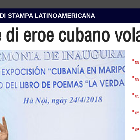
 DI STAMPA LATINOAMERICANA
e di eroe cubano vo
.
09
.
09
.
05
.
05
.
05