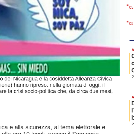
.
05
.
05
A
2
 del Nicaragua e la cosiddetta Alleanza Civica
one) hanno ripreso, nella giornata di oggi, il
re la crisi socio-politica che, da circa due mesi,
A
b
2
rifica e alla sicurezza, al tema elettorale e
, alle ore 10 locali, presso il Seminario