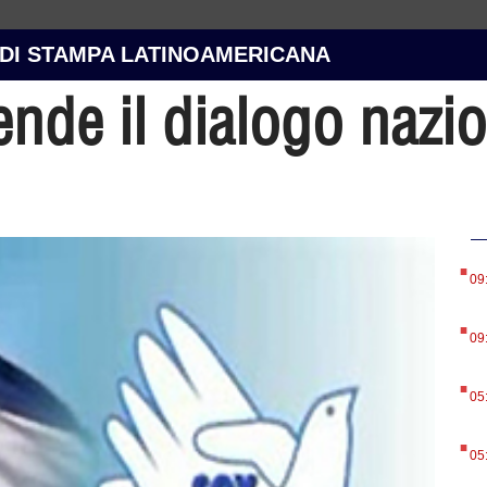
 DI STAMPA LATINOAMERICANA
ende il dialogo nazio
.
09
.
09
.
05
.
05