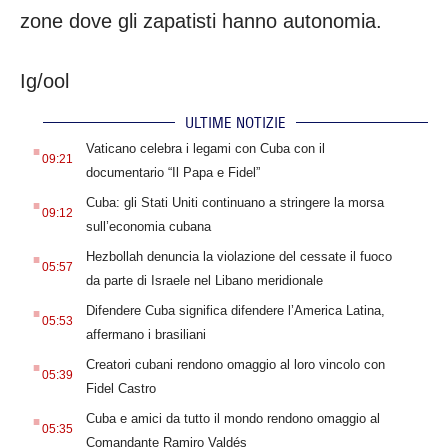
zone dove gli zapatisti hanno autonomia.
Ig/ool
ULTIME NOTIZIE
.
Vaticano celebra i legami con Cuba con il
09:21
documentario “Il Papa e Fidel”
.
Cuba: gli Stati Uniti continuano a stringere la morsa
09:12
sull’economia cubana
.
Hezbollah denuncia la violazione del cessate il fuoco
05:57
da parte di Israele nel Libano meridionale
.
Difendere Cuba significa difendere l’America Latina,
05:53
affermano i brasiliani
.
Creatori cubani rendono omaggio al loro vincolo con
05:39
Fidel Castro
.
Cuba e amici da tutto il mondo rendono omaggio al
05:35
Comandante Ramiro Valdés