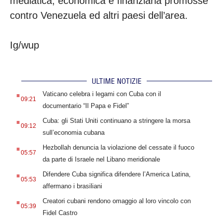
mediatica, economica e finanziaria promosse
contro Venezuela ed altri paesi dell’area.
Ig/wup
ULTIME NOTIZIE
.
Vaticano celebra i legami con Cuba con il
09:21
documentario “Il Papa e Fidel”
.
Cuba: gli Stati Uniti continuano a stringere la morsa
09:12
sull’economia cubana
.
Hezbollah denuncia la violazione del cessate il fuoco
05:57
da parte di Israele nel Libano meridionale
.
Difendere Cuba significa difendere l’America Latina,
05:53
affermano i brasiliani
.
Creatori cubani rendono omaggio al loro vincolo con
05:39
Fidel Castro