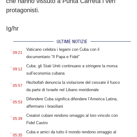
che hanno vissuto a Punta Carreta i veri
protagonisti.
Ig/hr
ULTIME NOTIZIE
.
Vaticano celebra i legami con Cuba con il
09:21
documentario “Il Papa e Fidel”
.
Cuba: gli Stati Uniti continuano a stringere la morsa
09:12
sull’economia cubana
.
Hezbollah denuncia la violazione del cessate il fuoco
05:57
da parte di Israele nel Libano meridionale
.
Difendere Cuba significa difendere l’America Latina,
05:53
affermano i brasiliani
.
Creatori cubani rendono omaggio al loro vincolo con
05:39
Fidel Castro
.
Cuba e amici da tutto il mondo rendono omaggio al
05:35