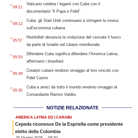
.
Vaticano celebra i legami con Cuba con il
09:21
documentario “Il Papa e Fidel”
.
Cuba: gli Stati Uniti continuano a stringere la morsa
09:12
sull’economia cubana
.
Hezbollah denuncia la violazione del cessate il fuoco
05:57
da parte di Israele nel Libano meridionale
.
Difendere Cuba significa difendere l’America Latina,
05:53
affermano i brasiliani
.
Creatori cubani rendono omaggio al loro vincolo con
05:39
Fidel Castro
.
Cuba e amici da tutto il mondo rendono omaggio al
05:35
Comandante Ramiro Valdés
NOTIZIE RELAZIONATE
AMERICA LATINA ED I CARAIBI
Cepeda riconosce De la Espriella come presidente
eletto della Colombia
25 Giugno 2026
09:30