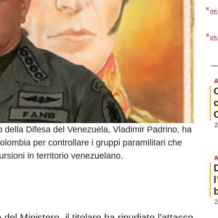
.
05
.
05
A
2
o della Difesa del Venezuela, Vladimir Padrino, ha
Colombia per controllare i gruppi paramilitari che
sioni in territorio venezuelano.
A
b
2
l Ministero, il titolare ha ripudiato l’attacco