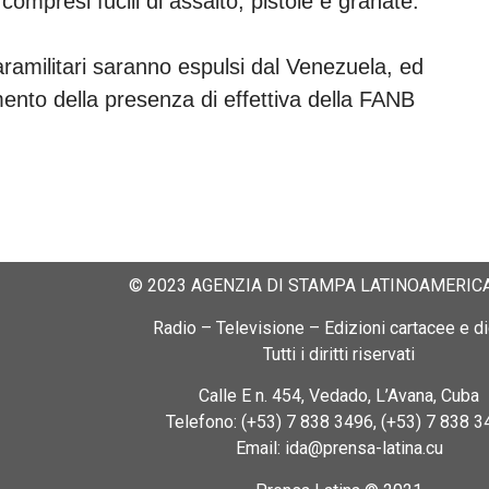
ompresi fucili di assalto, pistole e granate.
aramilitari saranno espulsi dal Venezuela, ed
mento della presenza di effettiva della FANB
© 2023 AGENZIA DI STAMPA LATINOAMERICA
Radio – Televisione – Edizioni cartacee e dig
Tutti i diritti riservati
Calle E n. 454, Vedado, L’Avana, Cuba
Telefono: (+53) 7 838 3496, (+53) 7 838 3
Email: ida@prensa-latina.cu