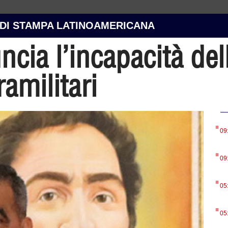
 DI STAMPA LATINOAMERICANA
cia l’incapacità del
ramilitari
.
09
.
09
.
05
.
05