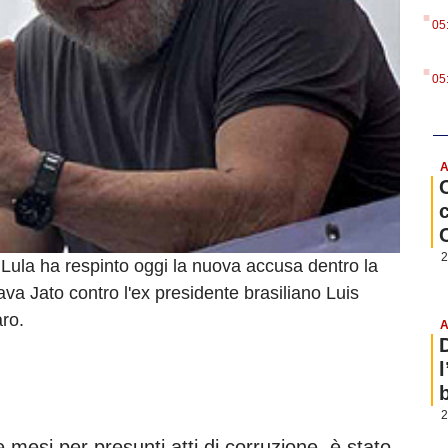
.
05
.
05
A
2
o Lula ha respinto oggi la nuova accusa dentro la
ava Jato contro l'ex presidente brasiliano Luis
aro.
A
b
2
 mesi per presunti atti di corruzione, è stato