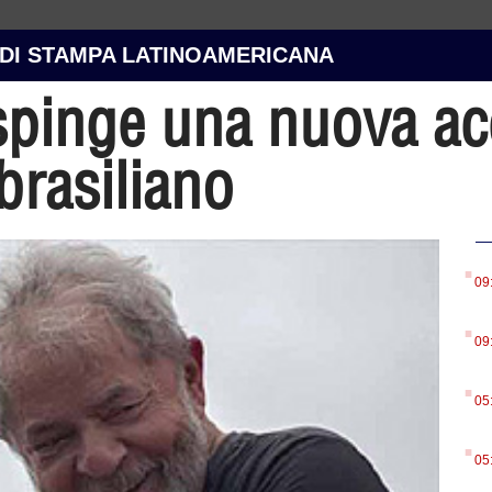
 DI STAMPA LATINOAMERICANA
espinge una nuova a
brasiliano
.
09
.
09
.
05
.
05