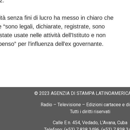
12.
ità senza fini di lucro ha messo in chiaro che
 “sono legali, dichiarate, registrate, sono
ate usate nelle attività dell’Istituto e non
enso” per l’influenza dell’ex governante.
© 2023 AGENZIA DI STAMPA LATINOAMERICA
Radio – Televisione – Edizioni cartacee e dig
Tutti i diritti riservati
Calle E n. 454, Vedado, L’Avana, Cuba
Telefono: (+53) 7 838 3496, (+53) 7 838 3