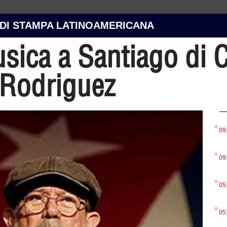
 DI STAMPA LATINOAMERICANA
sica a Santiago di 
o Rodriguez
.
09
.
09
.
05
.
05