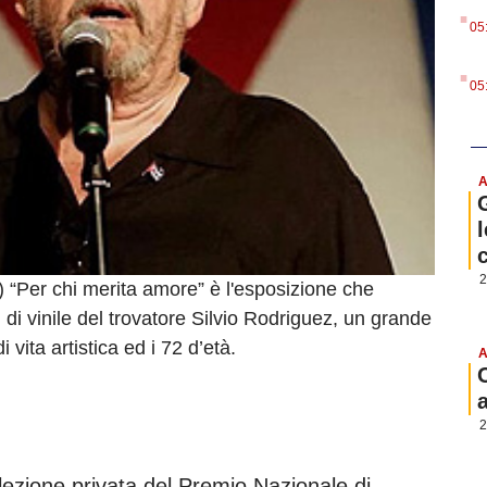
.
05
.
05
A
l
2
 “Per chi merita amore” è l'esposizione che
 di vinile del trovatore Silvio Rodriguez, un grande
 vita artistica ed i 72 d’età.
A
2
lezione privata del Premio Nazionale di