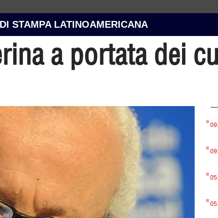
 DI STAMPA LATINOAMERICANA
erina a portata dei c
.
09
.
09
.
05
.
05