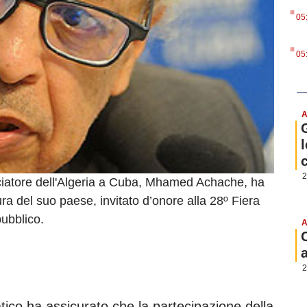
.
05
.
05
A
l
2
ciatore dell'Algeria a Cuba, Mhamed Achache, ha
ura del suo paese, invitato d’onore alla 28º Fiera
pubblico.
A
2
tico ha assicurato che la partecipazione della