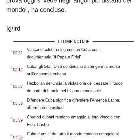
prova oggi si vede negli angoli più distanti del
mondo”, ha concluso.
Ig/lrd
ULTIME NOTIZIE
.
Vaticano celebra i legami con Cuba con il
09:21
documentario “Il Papa e Fidel”
.
Cuba: gli Stati Uniti continuano a stringere la morsa
09:12
sull’economia cubana
.
Hezbollah denuncia la violazione del cessate il fuoco
05:57
da parte di Israele nel Libano meridionale
.
Difendere Cuba significa difendere l’America Latina,
05:53
affermano i brasiliani
.
Creatori cubani rendono omaggio al loro vincolo con
05:39
Fidel Castro
.
Cuba e amici da tutto il mondo rendono omaggio al
05:35