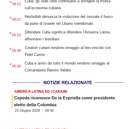
Cuba: gli Stati Uniti continuano a stringere la morsa
09:12
sull’economia cubana
.
Hezbollah denuncia la violazione del cessate il fuoco
05:57
da parte di Israele nel Libano meridionale
.
Difendere Cuba significa difendere l’America Latina,
05:53
affermano i brasiliani
.
Creatori cubani rendono omaggio al loro vincolo con
05:39
Fidel Castro
.
Cuba e amici da tutto il mondo rendono omaggio al
05:35
Comandante Ramiro Valdés
NOTIZIE RELAZIONATE
AMERICA LATINA ED I CARAIBI
Cepeda riconosce De la Espriella come presidente
eletto della Colombia
25 Giugno 2026
09:30