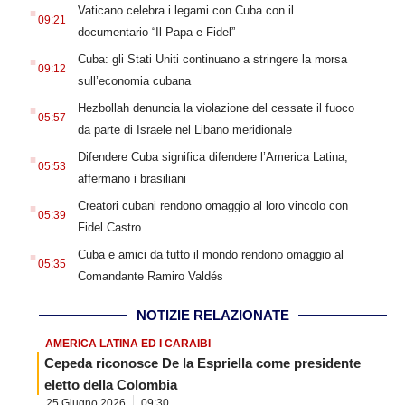
.
Vaticano celebra i legami con Cuba con il
09:21
documentario “Il Papa e Fidel”
.
Cuba: gli Stati Uniti continuano a stringere la morsa
09:12
sull’economia cubana
.
Hezbollah denuncia la violazione del cessate il fuoco
05:57
da parte di Israele nel Libano meridionale
.
Difendere Cuba significa difendere l’America Latina,
05:53
affermano i brasiliani
.
Creatori cubani rendono omaggio al loro vincolo con
05:39
Fidel Castro
.
Cuba e amici da tutto il mondo rendono omaggio al
05:35
Comandante Ramiro Valdés
NOTIZIE RELAZIONATE
AMERICA LATINA ED I CARAIBI
Cepeda riconosce De la Espriella come presidente
eletto della Colombia
25 Giugno 2026
09:30