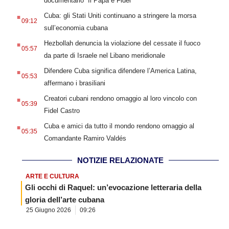
documentario “Il Papa e Fidel”
.
Cuba: gli Stati Uniti continuano a stringere la morsa
09:12
sull’economia cubana
.
Hezbollah denuncia la violazione del cessate il fuoco
05:57
da parte di Israele nel Libano meridionale
.
Difendere Cuba significa difendere l’America Latina,
05:53
affermano i brasiliani
.
Creatori cubani rendono omaggio al loro vincolo con
05:39
Fidel Castro
.
Cuba e amici da tutto il mondo rendono omaggio al
05:35
Comandante Ramiro Valdés
NOTIZIE RELAZIONATE
ARTE E CULTURA
Gli occhi di Raquel: un’evocazione letteraria della
gloria dell’arte cubana
25 Giugno 2026
09:26