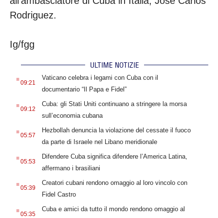
all’ambasciatore di Cuba in Italia, Josè Carlos
Rodriguez.
Ig/fgg
ULTIME NOTIZIE
.
Vaticano celebra i legami con Cuba con il
09:21
documentario “Il Papa e Fidel”
.
Cuba: gli Stati Uniti continuano a stringere la morsa
09:12
sull’economia cubana
.
Hezbollah denuncia la violazione del cessate il fuoco
05:57
da parte di Israele nel Libano meridionale
.
Difendere Cuba significa difendere l’America Latina,
05:53
affermano i brasiliani
.
Creatori cubani rendono omaggio al loro vincolo con
05:39
Fidel Castro
.
Cuba e amici da tutto il mondo rendono omaggio al
05:35