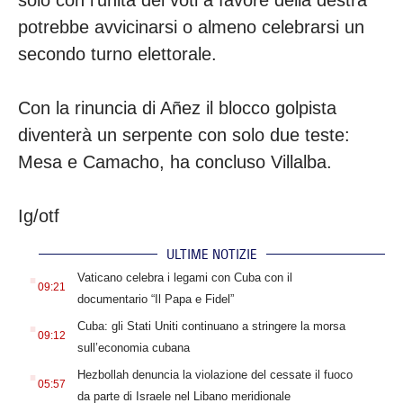
solo con l’unità dei voti a favore della destra
potrebbe avvicinarsi o almeno celebrarsi un
secondo turno elettorale.
Con la rinuncia di Añez il blocco golpista
diventerà un serpente con solo due teste:
Mesa e Camacho, ha concluso Villalba.
Ig/otf
ULTIME NOTIZIE
.
Vaticano celebra i legami con Cuba con il
09:21
documentario “Il Papa e Fidel”
.
Cuba: gli Stati Uniti continuano a stringere la morsa
09:12
sull’economia cubana
.
Hezbollah denuncia la violazione del cessate il fuoco
05:57
da parte di Israele nel Libano meridionale