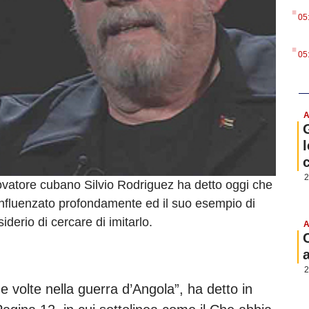
.
05
.
05
A
l
2
rovatore cubano Silvio Rodriguez ha detto oggi che
 influenzato profondamente ed il suo esempio di
iderio di cercare di imitarlo.
A
2
 volte nella guerra d’Angola”, ha detto in