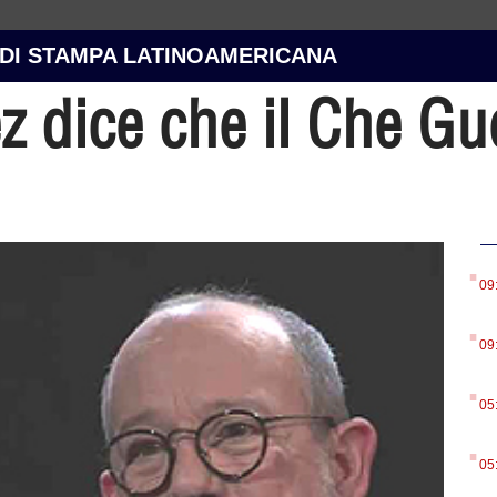
 DI STAMPA LATINOAMERICANA
z dice che il Che Gu
.
09
.
09
.
05
.
05