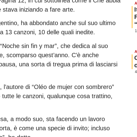
Pagina 12, in cui sottolinea come il Che abbia
A
 stava iniziando a fare arte.
gentino, ha abbondato anche sul suo ultimo
1
 13 canzoni, 10 delle quali inedite.
“Noche sin fin y mar”, che dedica al suo
A
te, scomparso quest’anno. C’è anche
ausa, una sorta di tregua prima di lasciarsi
4
i, l’autore di “Oléo de mujer con sombrero”
 tutte le canzoni, qualunque cosa trattino,
cosa, a modo suo, sta facendo un lavoro
orta, è come una specie di invito; incluso