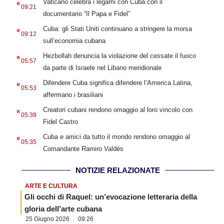
Vaticano celebra i legami con Cuba con il
09:21
documentario “Il Papa e Fidel”
.
Cuba: gli Stati Uniti continuano a stringere la morsa
09:12
sull’economia cubana
.
Hezbollah denuncia la violazione del cessate il fuoco
05:57
da parte di Israele nel Libano meridionale
.
Difendere Cuba significa difendere l’America Latina,
05:53
affermano i brasiliani
.
Creatori cubani rendono omaggio al loro vincolo con
05:39
Fidel Castro
.
Cuba e amici da tutto il mondo rendono omaggio al
05:35
Comandante Ramiro Valdés
NOTIZIE RELAZIONATE
ARTE E CULTURA
Gli occhi di Raquel: un’evocazione letteraria della
gloria dell’arte cubana
25 Giugno 2026
09:26