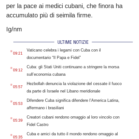
per la pace ai medici cubani, che finora ha
accumulato più di seimila firme.
Ig/nm
ULTIME NOTIZIE
.
Vaticano celebra i legami con Cuba con il
09:21
documentario “Il Papa e Fidel”
.
Cuba: gli Stati Uniti continuano a stringere la morsa
09:12
sull’economia cubana
.
Hezbollah denuncia la violazione del cessate il fuoco
05:57
da parte di Israele nel Libano meridionale
.
Difendere Cuba significa difendere l’America Latina,
05:53
affermano i brasiliani
.
Creatori cubani rendono omaggio al loro vincolo con
05:39
Fidel Castro
.
Cuba e amici da tutto il mondo rendono omaggio al
05:35