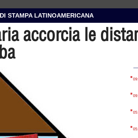
 DI STAMPA LATINOAMERICANA
aria accorcia le dista
ba
.
09
.
09
.
05
.
05