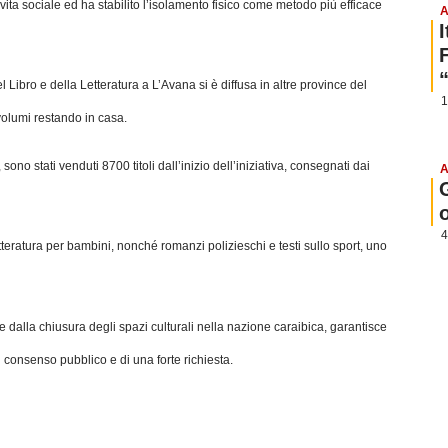
vita sociale ed ha stabilito l’isolamento fisico come metodo più efficace
A
Libro e della Letteratura a L’Avana si è diffusa in altre province del
1
volumi restando in casa.
no stati venduti 8700 titoli dall’inizio dell’iniziativa, consegnati dai
A
4
letteratura per bambini, nonché romanzi polizieschi e testi sullo sport, uno
 dalla chiusura degli spazi culturali nella nazione caraibica, garantisce
l consenso pubblico e di una forte richiesta.