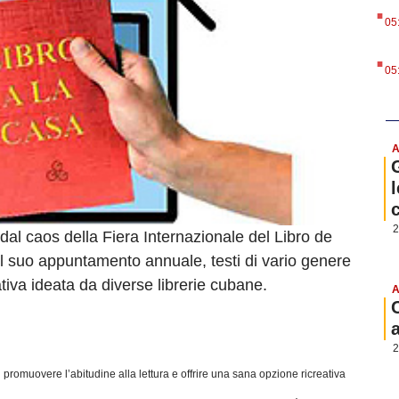
.
05
.
05
A
l
2
al caos della Fiera Internazionale del Libro de
l suo appuntamento annuale, testi di vario genere
ativa ideata da diverse librerie cubane.
A
2
 di promuovere l’abitudine alla lettura e offrire una sana opzione ricreativa