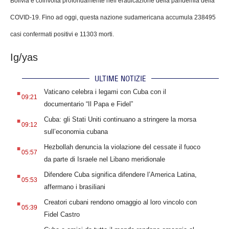
Bolivia è coinvolta profondamente nell’eradicazione della pandemia della
COVID-19. Fino ad oggi, questa nazione sudamericana accumula 238495
casi confermati positivi e 11303 morti.
Ig/yas
ULTIME NOTIZIE
.
Vaticano celebra i legami con Cuba con il
09:21
documentario “Il Papa e Fidel”
.
Cuba: gli Stati Uniti continuano a stringere la morsa
09:12
sull’economia cubana
.
Hezbollah denuncia la violazione del cessate il fuoco
05:57
da parte di Israele nel Libano meridionale
.
Difendere Cuba significa difendere l’America Latina,
05:53
affermano i brasiliani
.
Creatori cubani rendono omaggio al loro vincolo con
05:39
Fidel Castro
.