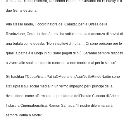
cantata da Yotuel Romero, Descemer Bueno, El Obsorbo ed El Funky, e il
duo Gente de Zona.
Allo stesso modo, il coordinatore dei Comitati per la Difesa della
Rivoluzione, Gerardo Hernández, ha sottolineato la mancanza di novità di
una bufala come questa: “Non stupitevi di nulla … Ci sono persone per le
quali la patria è il luogo in cui sono pagati di più. Saranno sempre disposti
a vivere alle spalle di questo concetto, a non morire mai per lo stesso”.
Gli hashtag #CubaViva, #PatriaOMuerte e #AquiNoSeRindeNadie sono
stati ripresi sui social media in un fermo impegno per i principi della
rivoluzione, come affermato dal presidente dell’Istituto Cubano di Arte e
Industria Cinematografica, Ramón Samada: “il nostro dilemma sarà
sempre Patria o Morte”.