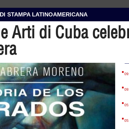
 DI STAMPA LATINOAMERICANA
e Arti di Cuba celeb
era
.
09
.
09
.
05
.
05