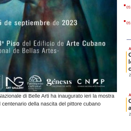
.
05
.
05
A
l
2
azionale di Belle Arti ha inaugurato ieri la mostra
A
 centenario della nascita del pittore cubano
2