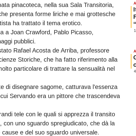
A
mata pinacoteca, nella sua Sala Transitoria,
 che presenta forme liriche e mai grottesche
sta ha trattato il tema erotico.
1
ata a Joan Crawford, Pablo Picasso,
aggi pubblici.
tato Rafael Acosta de Arriba, professore
A
Scienze Storiche, che ha fatto riferimento alla
lto particolare di trattare la sensualità nel
4
rte di disegnare sagome, catturava l’essenza
r cui Servando era un pittore che trascendeva
ndi tele con le quali si apprezza il transito
, con uno sguardo spregiudicato, che dà la
e cause e del suo sguardo universale.