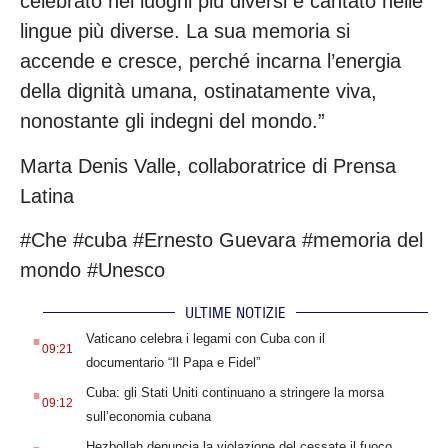
celebrato nei luoghi più diversi e cantato nelle
lingue più diverse. La sua memoria si
accende e cresce, perché incarna l’energia
della dignità umana, ostinatamente viva,
nonostante gli indegni del mondo.”
Marta Denis Valle, collaboratrice di Prensa
Latina
#Che #cuba #Ernesto Guevara #memoria del
mondo #Unesco
ULTIME NOTIZIE
.
Vaticano celebra i legami con Cuba con il
09:21
documentario “Il Papa e Fidel”
.
Cuba: gli Stati Uniti continuano a stringere la morsa
09:12
sull’economia cubana
.
Hezbollah denuncia la violazione del cessate il fuoco