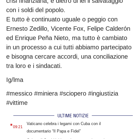
crisi finanziaria, e dietro di lei il salvataggio
con i soldi del popolo.
E tutto è continuato uguale o peggio con
Ernesto Zedillo, Vicente Fox, Felipe Calderón
ed Enrique Peña Nieto, ma tutto è cambiato
in un processo a cui tutti abbiamo partecipato
e bisogna cercare accordi, una conciliazione
tra loro e i sindacati.
Ig/lma
#messico #miniera #sciopero #ingiustizia
#vittime
ULTIME NOTIZIE
.
Vaticano celebra i legami con Cuba con il
09:21
documentario “Il Papa e Fidel”
.