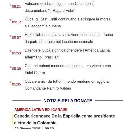
.
Vaticano celebra i legami con Cuba con il
09:21
documentario “Il Papa e Fidel”
.
Cuba: gli Stati Uniti continuano a stringere la morsa
09:12
sull’economia cubana
.
Hezbollah denuncia la violazione del cessate il fuoco
05:57
da parte di Israele nel Libano meridionale
.
Difendere Cuba significa difendere l’America Latina,
05:53
affermano i brasiliani
.
Creatori cubani rendono omaggio al loro vincolo con
05:39
Fidel Castro
.
Cuba e amici da tutto il mondo rendono omaggio al
05:35
Comandante Ramiro Valdés
NOTIZIE RELAZIONATE
AMERICA LATINA ED I CARAIBI
Cepeda riconosce De la Espriella come presidente
eletto della Colombia
25 Giugno 2026
09:30