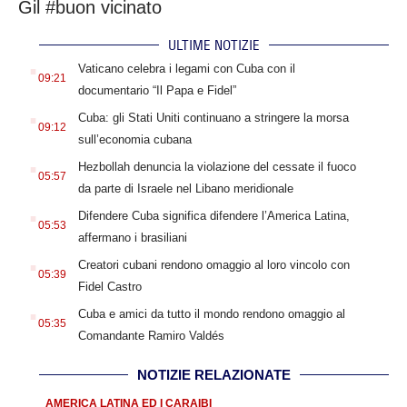
Gil #buon vicinato
ULTIME NOTIZIE
.
Vaticano celebra i legami con Cuba con il
09:21
documentario “Il Papa e Fidel”
.
Cuba: gli Stati Uniti continuano a stringere la morsa
09:12
sull’economia cubana
.
Hezbollah denuncia la violazione del cessate il fuoco
05:57
da parte di Israele nel Libano meridionale
.
Difendere Cuba significa difendere l’America Latina,
05:53
affermano i brasiliani
.
Creatori cubani rendono omaggio al loro vincolo con
05:39
Fidel Castro
.
Cuba e amici da tutto il mondo rendono omaggio al
05:35
Comandante Ramiro Valdés
NOTIZIE RELAZIONATE
AMERICA LATINA ED I CARAIBI