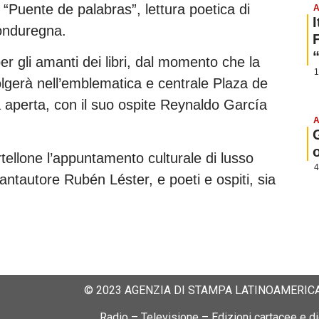
 “Puente de palabras”, lettura poetica di
A
honduregna.
r gli amanti dei libri, dal momento che la
1
olgerà nell’emblematica e centrale Plaza de
a aperta, con il suo ospite Reynaldo García
A
rtellone l’appuntamento culturale di lusso
4
antautore Rubén Léster, e poeti e ospiti, sia
© 2023 AGENZIA DI STAMPA LATINOAMERICA
Radio – Televisione – Edizioni cartacee e dig