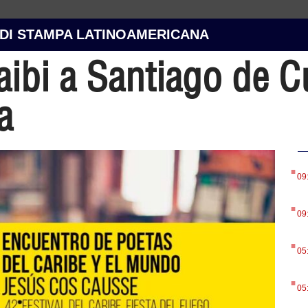
 DI STAMPA LATINOAMERICANA
raibi a Santiago de C
a
.
09
.
09
.
05
.
05