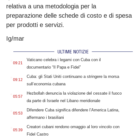
relativa a una metodologia per la
preparazione delle schede di costo e di spesa
per prodotti e servizi.
Ig/mar
ULTIME NOTIZIE
.
Vaticano celebra i legami con Cuba con il
09:21
documentario “Il Papa e Fidel”
.
Cuba: gli Stati Uniti continuano a stringere la morsa
09:12
sull’economia cubana
.
Hezbollah denuncia la violazione del cessate il fuoco
05:57
da parte di Israele nel Libano meridionale
.
Difendere Cuba significa difendere l’America Latina,
05:53
affermano i brasiliani
.
Creatori cubani rendono omaggio al loro vincolo con
05:39
Fidel Castro