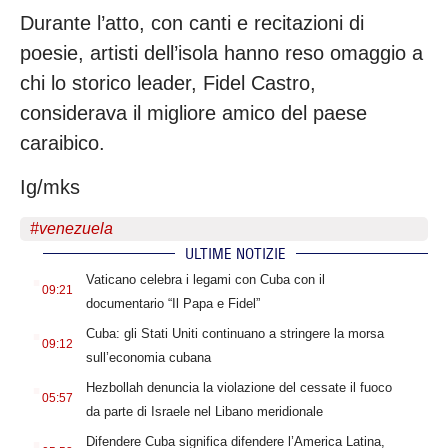
Durante l’atto, con canti e recitazioni di
poesie, artisti dell’isola hanno reso omaggio a
chi lo storico leader, Fidel Castro,
considerava il migliore amico del paese
caraibico.
Ig/mks
#
venezuela
ULTIME NOTIZIE
.
Vaticano celebra i legami con Cuba con il
09:21
documentario “Il Papa e Fidel”
.
Cuba: gli Stati Uniti continuano a stringere la morsa
09:12
sull’economia cubana
.
Hezbollah denuncia la violazione del cessate il fuoco
05:57
da parte di Israele nel Libano meridionale
.
Difendere Cuba significa difendere l’America Latina,