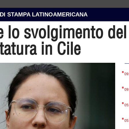
 DI STAMPA LATINOAMERICANA
 lo svolgimento del 
tatura in Cile
.
09
.
09
.
05
.
05