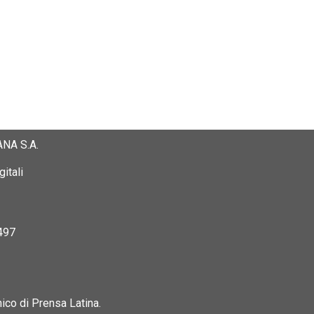
NA S.A.
itali
497
nico di Prensa Latina.