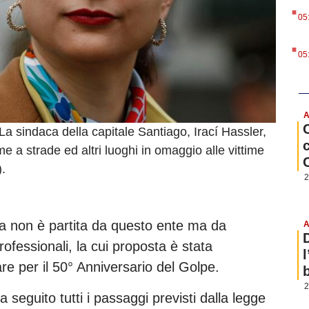
.
05
.
05
A
La sindaca della capitale Santiago, Irací Hassler,
e a strade ed altri luoghi in omaggio alle vittime
).
2
iva non è partita da questo ente ma da
A
rofessionali, la cui proposta è stata
are per il 50° Anniversario del Golpe.
b
2
eguito tutti i passaggi previsti dalla legge