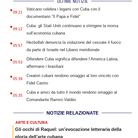
ULTIME NOTIZIE
.
Vaticano celebra i legami con Cuba con il
09:21
documentario “Il Papa e Fidel”
.
Cuba: gli Stati Uniti continuano a stringere la morsa
09:12
sull’economia cubana
.
Hezbollah denuncia la violazione del cessate il fuoco
05:57
da parte di Israele nel Libano meridionale
.
Difendere Cuba significa difendere l’America Latina,
05:53
affermano i brasiliani
.
Creatori cubani rendono omaggio al loro vincolo con
05:39
Fidel Castro
.
Cuba e amici da tutto il mondo rendono omaggio al
05:35
Comandante Ramiro Valdés
NOTIZIE RELAZIONATE
ARTE E CULTURA
Gli occhi di Raquel: un’evocazione letteraria della
gloria dell’arte cubana