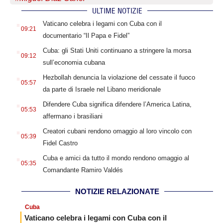
ULTIME NOTIZIE
.
Vaticano celebra i legami con Cuba con il
09:21
documentario “Il Papa e Fidel”
.
Cuba: gli Stati Uniti continuano a stringere la morsa
09:12
sull’economia cubana
.
Hezbollah denuncia la violazione del cessate il fuoco
05:57
da parte di Israele nel Libano meridionale
.
Difendere Cuba significa difendere l’America Latina,
05:53
affermano i brasiliani
.
Creatori cubani rendono omaggio al loro vincolo con
05:39
Fidel Castro
.
Cuba e amici da tutto il mondo rendono omaggio al
05:35
Comandante Ramiro Valdés
NOTIZIE RELAZIONATE
Cuba
Vaticano celebra i legami con Cuba con il