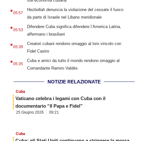
sull’economia cubana
.
Hezbollah denuncia la violazione del cessate il fuoco
05:57
da parte di Israele nel Libano meridionale
.
Difendere Cuba significa difendere l’America Latina,
05:53
affermano i brasiliani
.
Creatori cubani rendono omaggio al loro vincolo con
05:39
Fidel Castro
.
Cuba e amici da tutto il mondo rendono omaggio al
05:35
Comandante Ramiro Valdés
NOTIZIE RELAZIONATE
Cuba
Vaticano celebra i legami con Cuba con il
documentario “Il Papa e Fidel”
25 Giugno 2026
09:21
Cuba
Cuba: gli Stati Uniti continuano a stringere la morsa