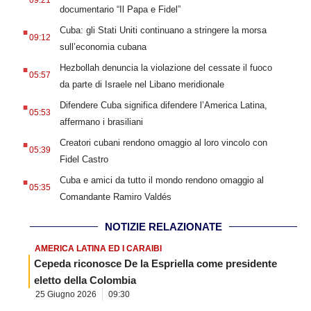
09:21
documentario “Il Papa e Fidel”
.
Cuba: gli Stati Uniti continuano a stringere la morsa
09:12
sull’economia cubana
.
Hezbollah denuncia la violazione del cessate il fuoco
05:57
da parte di Israele nel Libano meridionale
.
Difendere Cuba significa difendere l’America Latina,
05:53
affermano i brasiliani
.
Creatori cubani rendono omaggio al loro vincolo con
05:39
Fidel Castro
.
Cuba e amici da tutto il mondo rendono omaggio al
05:35
Comandante Ramiro Valdés
NOTIZIE RELAZIONATE
AMERICA LATINA ED I CARAIBI
Cepeda riconosce De la Espriella come presidente
eletto della Colombia
25 Giugno 2026
09:30