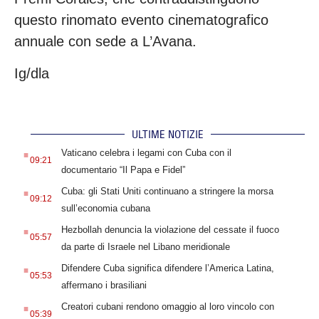
questo rinomato evento cinematografico
annuale con sede a L’Avana.
Ig/dla
ULTIME NOTIZIE
.
Vaticano celebra i legami con Cuba con il
09:21
documentario “Il Papa e Fidel”
.
Cuba: gli Stati Uniti continuano a stringere la morsa
09:12
sull’economia cubana
.
Hezbollah denuncia la violazione del cessate il fuoco
05:57
da parte di Israele nel Libano meridionale
.
Difendere Cuba significa difendere l’America Latina,
05:53
affermano i brasiliani
.
Creatori cubani rendono omaggio al loro vincolo con
05:39