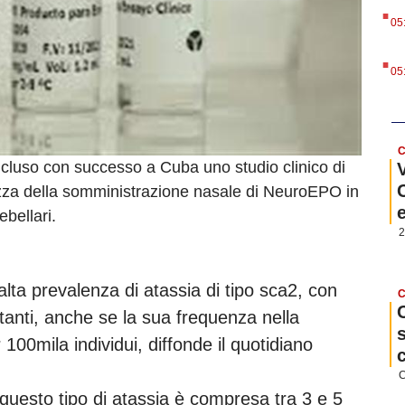
.
05
.
05
C
cluso con successo a Cuba uno studio clinico di
curezza della somministrazione nasale di NeuroEPO in
ebellari.
2
lta prevalenza di atassia di tipo sca2, con
C
tanti, anche se la sua frequenza nella
 100mila individui, diffonde il quotidiano
C
di questo tipo di atassia è compresa tra 3 e 5