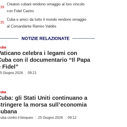
Creatori cubani rendono omaggio al loro vincolo
:39
con Fidel Castro
Cuba e amici da tutto il mondo rendono omaggio
:35
al Comandante Ramiro Valdés
NOTIZIE RELAZIONATE
uba
Vaticano celebra i legami con
Cuba con il documentario “Il Papa
e Fidel”
5 Giugno 2026
09:21
uba
Cuba: gli Stati Uniti continuano a
stringere la morsa sull’economia
cubana
uba contro il bloqueo
25 Giugno 2026
09:12