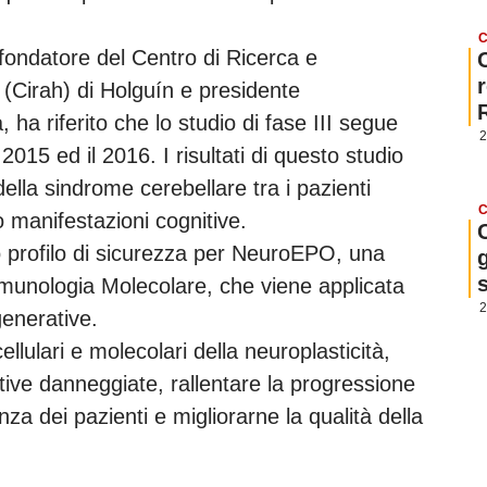
C
 fondatore del Centro di Ricerca e
e (Cirah) di Holguín e presidente
ha riferito che lo studio di fase III segue
2
l 2015 ed il 2016. I risultati di questo studio
lla sindrome cerebellare tra i pazienti
C
o manifestazioni cognitive.
to profilo di sicurezza per NeuroEPO, una
g
mmunologia Molecolare, che viene applicata
2
enerative.
llulari e molecolari della neuroplasticità,
itive danneggiate, rallentare la progressione
za dei pazienti e migliorarne la qualità della