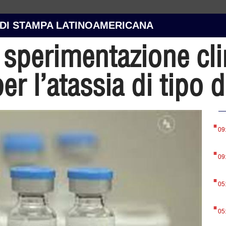
 DI STAMPA LATINOAMERICANA
sperimentazione clini
er l’atassia di tipo 
.
09
.
09
.
05
.
05