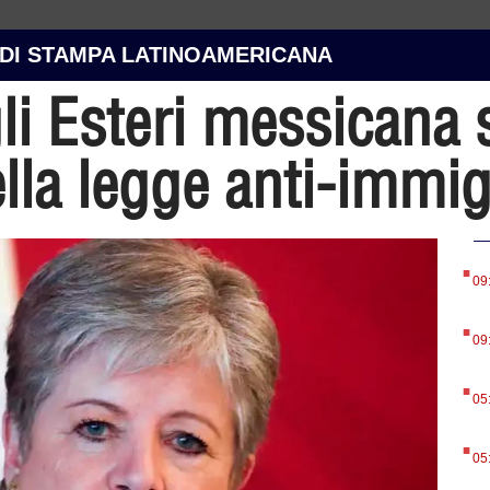
 DI STAMPA LATINOAMERICANA
li Esteri messicana s
lla legge anti-immi
.
09
.
09
.
05
.
05