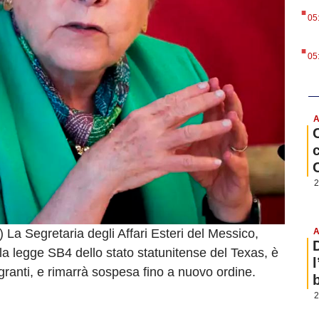
.
05
.
05
A
2
 La Segretaria degli Affari Esteri del Messico,
A
 la legge SB4 dello stato statunitense del Texas, è
igranti, e rimarrà sospesa fino a nuovo ordine.
b
2