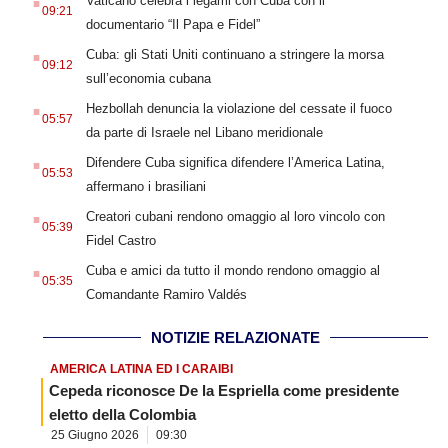
Vaticano celebra i legami con Cuba con il
09:21
documentario “Il Papa e Fidel”
.
Cuba: gli Stati Uniti continuano a stringere la morsa
09:12
sull’economia cubana
.
Hezbollah denuncia la violazione del cessate il fuoco
05:57
da parte di Israele nel Libano meridionale
.
Difendere Cuba significa difendere l’America Latina,
05:53
affermano i brasiliani
.
Creatori cubani rendono omaggio al loro vincolo con
05:39
Fidel Castro
.
Cuba e amici da tutto il mondo rendono omaggio al
05:35
Comandante Ramiro Valdés
NOTIZIE RELAZIONATE
AMERICA LATINA ED I CARAIBI
Cepeda riconosce De la Espriella come presidente
eletto della Colombia
25 Giugno 2026
09:30