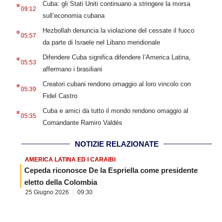
Cuba: gli Stati Uniti continuano a stringere la morsa
09:12
sull’economia cubana
.
Hezbollah denuncia la violazione del cessate il fuoco
05:57
da parte di Israele nel Libano meridionale
.
Difendere Cuba significa difendere l’America Latina,
05:53
affermano i brasiliani
.
Creatori cubani rendono omaggio al loro vincolo con
05:39
Fidel Castro
.
Cuba e amici da tutto il mondo rendono omaggio al
05:35
Comandante Ramiro Valdés
NOTIZIE RELAZIONATE
AMERICA LATINA ED I CARAIBI
Cepeda riconosce De la Espriella come presidente
eletto della Colombia
25 Giugno 2026
09:30