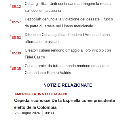
.
Cuba: gli Stati Uniti continuano a stringere la morsa
09:12
sull’economia cubana
.
Hezbollah denuncia la violazione del cessate il fuoco
05:57
da parte di Israele nel Libano meridionale
.
Difendere Cuba significa difendere l’America Latina,
05:53
affermano i brasiliani
.
Creatori cubani rendono omaggio al loro vincolo con
05:39
Fidel Castro
.
Cuba e amici da tutto il mondo rendono omaggio al
05:35
Comandante Ramiro Valdés
NOTIZIE RELAZIONATE
AMERICA LATINA ED I CARAIBI
Cepeda riconosce De la Espriella come presidente
eletto della Colombia
25 Giugno 2026
09:30