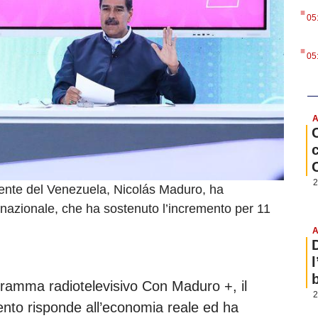
.
05
.
05
A
2
dente del Venezuela, Nicolás Maduro, ha
ia nazionale, che ha sostenuto l’incremento per 11
A
b
gramma radiotelevisivo Con Maduro +, il
2
ento risponde all’economia reale ed ha