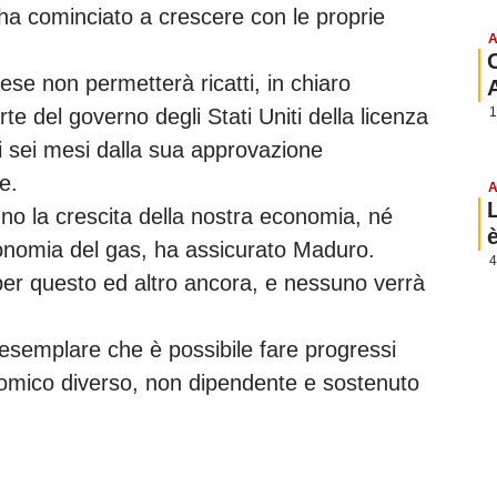
o ha cominciato a crescere con le proprie
A
aese non permetterà ricatti, in chiaro
1
e del governo degli Stati Uniti della licenza
mi sei mesi dalla sua approvazione
e.
A
nno la crescita della nostra economia, né
economia del gas, ha assicurato Maduro.
4
per questo ed altro ancora, e nessuno verrà
semplare che è possibile fare progressi
nomico diverso, non dipendente e sostenuto