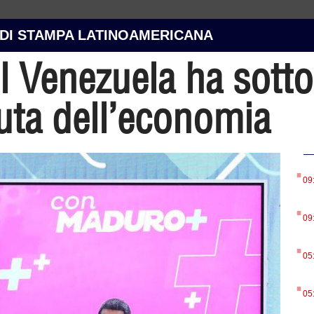
 DI STAMPA LATINOAMERICANA
el Venezuela ha sotto
uta dell’economia
.
09
.
09
.
05
.
05