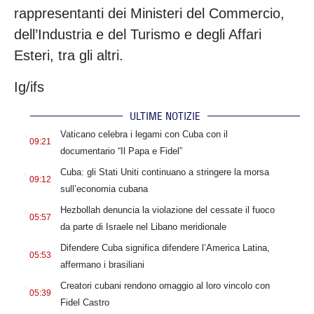
rappresentanti dei Ministeri del Commercio,
dell’Industria e del Turismo e degli Affari
Esteri, tra gli altri.
Ig/ifs
ULTIME NOTIZIE
.
Vaticano celebra i legami con Cuba con il
09:21
documentario “Il Papa e Fidel”
.
Cuba: gli Stati Uniti continuano a stringere la morsa
09:12
sull’economia cubana
.
Hezbollah denuncia la violazione del cessate il fuoco
05:57
da parte di Israele nel Libano meridionale
.
Difendere Cuba significa difendere l’America Latina,
05:53
affermano i brasiliani
.
Creatori cubani rendono omaggio al loro vincolo con
05:39
Fidel Castro