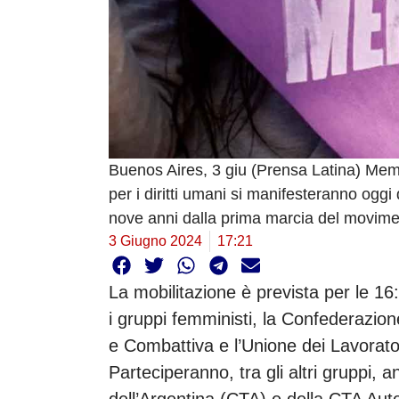
Buenos Aires, 3 giu (Prensa Latina) Membri
per i diritti umani si manifesteranno og
nove anni dalla prima marcia del movim
3 Giugno 2024
17:21
La mobilitazione è prevista per le 16
i gruppi femministi, la Confederazio
e Combattiva e l’Unione dei Lavorato
Parteciperanno, tra gli altri gruppi,
dell’Argentina (CTA) e della CTA Au