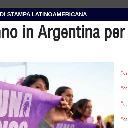
 DI STAMPA LATINOAMERICANA
no in Argentina per
.
09
.
09
.
05
.
05