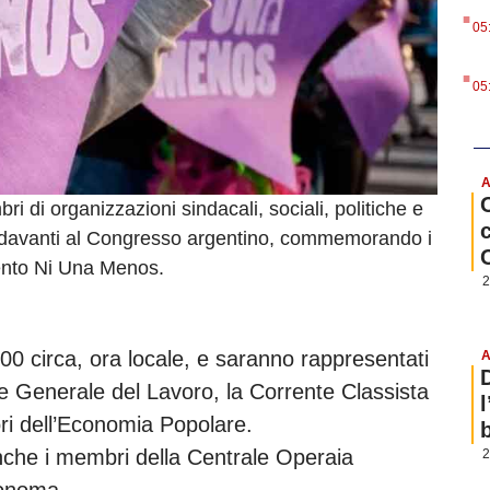
.
05
.
05
A
 di organizzazioni sindacali, sociali, politiche e
gi davanti al Congresso argentino, commemorando i
ento Ni Una Menos.
2
:00 circa, ora locale, e saranno rappresentati
A
ne Generale del Lavoro, la Corrente Classista
ri dell’Economia Popolare.
b
 anche i membri della Centrale Operaia
2
tonoma.