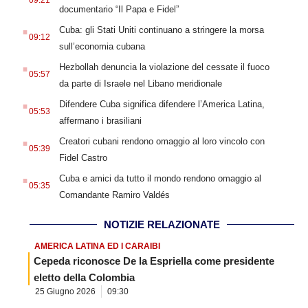
09:21
documentario “Il Papa e Fidel”
.
Cuba: gli Stati Uniti continuano a stringere la morsa
09:12
sull’economia cubana
.
Hezbollah denuncia la violazione del cessate il fuoco
05:57
da parte di Israele nel Libano meridionale
.
Difendere Cuba significa difendere l’America Latina,
05:53
affermano i brasiliani
.
Creatori cubani rendono omaggio al loro vincolo con
05:39
Fidel Castro
.
Cuba e amici da tutto il mondo rendono omaggio al
05:35
Comandante Ramiro Valdés
NOTIZIE RELAZIONATE
AMERICA LATINA ED I CARAIBI
Cepeda riconosce De la Espriella come presidente
eletto della Colombia
25 Giugno 2026
09:30