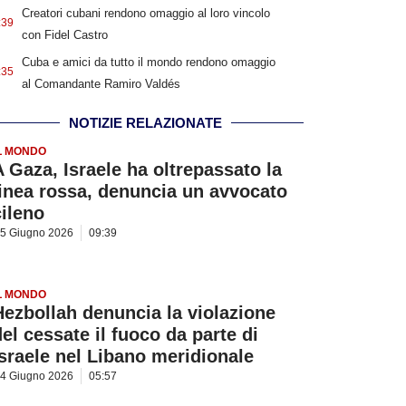
Creatori cubani rendono omaggio al loro vincolo
:39
con Fidel Castro
Cuba e amici da tutto il mondo rendono omaggio
:35
al Comandante Ramiro Valdés
NOTIZIE RELAZIONATE
L MONDO
A Gaza, Israele ha oltrepassato la
linea rossa, denuncia un avvocato
cileno
5 Giugno 2026
09:39
L MONDO
Hezbollah denuncia la violazione
del cessate il fuoco da parte di
Israele nel Libano meridionale
4 Giugno 2026
05:57