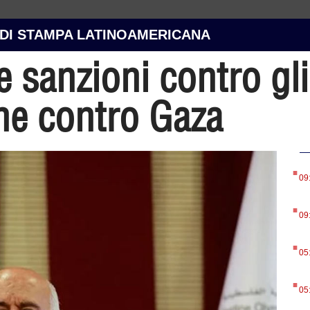
 DI STAMPA LATINOAMERICANA
 sanzioni contro gli a
ne contro Gaza
.
09
.
09
.
05
.
05