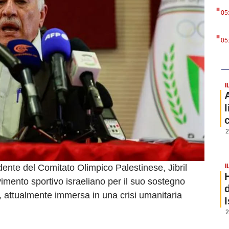
.
05
.
05
I
2
I
dente del Comitato Olimpico Palestinese, Jibril
vimento sportivo israeliano per il suo sostegno
a, attualmente immersa in una crisi umanitaria
2