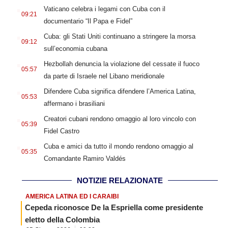
.
Vaticano celebra i legami con Cuba con il
09:21
documentario “Il Papa e Fidel”
.
Cuba: gli Stati Uniti continuano a stringere la morsa
09:12
sull’economia cubana
.
Hezbollah denuncia la violazione del cessate il fuoco
05:57
da parte di Israele nel Libano meridionale
.
Difendere Cuba significa difendere l’America Latina,
05:53
affermano i brasiliani
.
Creatori cubani rendono omaggio al loro vincolo con
05:39
Fidel Castro
.
Cuba e amici da tutto il mondo rendono omaggio al
05:35
Comandante Ramiro Valdés
NOTIZIE RELAZIONATE
AMERICA LATINA ED I CARAIBI
Cepeda riconosce De la Espriella come presidente
eletto della Colombia