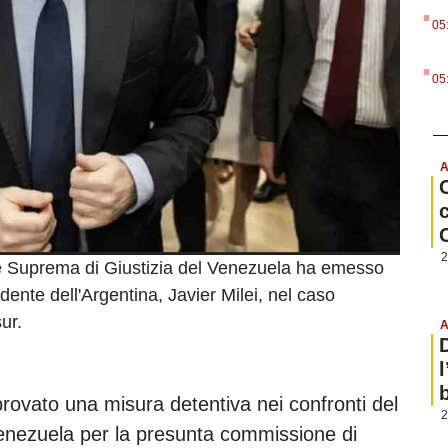
.
05
.
05
A
2
e Suprema di Giustizia del Venezuela ha emesso
dente dell'Argentina, Javier Milei, nel caso
ur.
A
b
vato una misura detentiva nei confronti del
2
Venezuela per la presunta commissione di