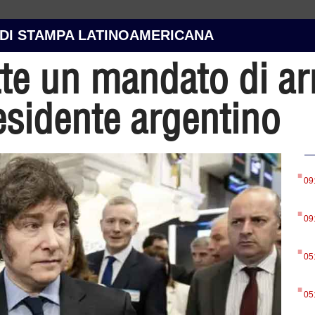
 DI STAMPA LATINOAMERICANA
te un mandato di ar
residente argentino
.
09
.
09
.
05
.
05